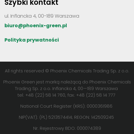
Szybki kontakt
ul. Inflancka 4, 00-189 Warszawa
biuro@phoenix-green.pl
Polityka prywatności
All rights reserved © Phoenix Chemicals Trading Sp. z o.o.
Phoenix Green jest marką należącą do Phoenix Chemicals
Trading Sp. z o.o. Inflancka 4, 00—189 Warszawa
tel: +48 (22) 58 14 760, fax: +48 (22) 58 14 777
National Court Register (KRS): 0000361986
NIP(VAT): (PL) 5213574414; REGON: 142509245
Nr. Rejestrowy BDO: 000074389