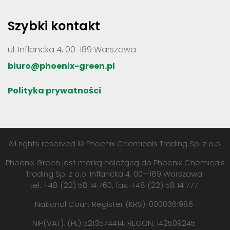
Szybki kontakt
ul. Inflancka 4, 00-189 Warszawa
biuro@phoenix-green.pl
Polityka prywatności
All rights reserved © Phoenix Chemicals Trading Sp. z o.o.
Phoenix Green jest marką należącą do Phoenix Chemicals
Trading Sp. z o.o. Inflancka 4, 00—189 Warszawa
tel: +48 (22) 58 14 760, fax: +48 (22) 58 14 777
National Court Register (KRS): 0000361986
NIP(VAT): (PL) 5213574414; REGON: 142509245