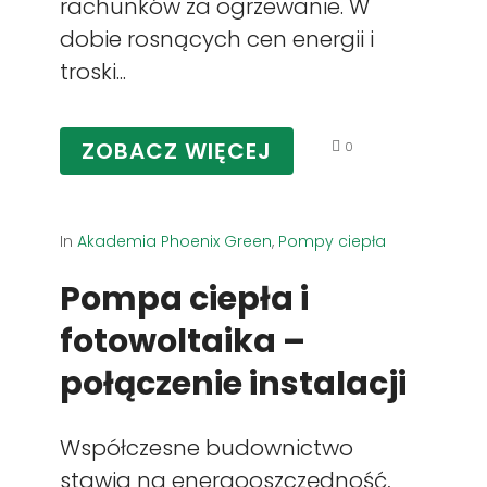
rachunków za ogrzewanie. W
dobie rosnących cen energii i
troski...
ZOBACZ WIĘCEJ
0
In
Akademia Phoenix Green
,
Pompy ciepła
Pompa ciepła i
fotowoltaika –
połączenie instalacji
Współczesne budownictwo
stawia na energooszczędność,