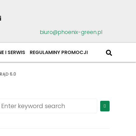
i
biuro@phoenix-green.pl
E I SERWIS
REGULAMINY PROMOCJI
RĄD 6.0