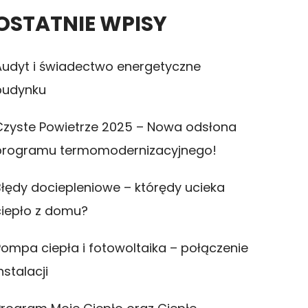
OSTATNIE WPISY
Audyt i świadectwo energetyczne
budynku
Czyste Powietrze 2025 – Nowa odsłona
programu termomodernizacyjnego!
Błędy dociepleniowe – którędy ucieka
ciepło z domu?
Pompa ciepła i fotowoltaika – połączenie
nstalacji