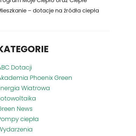
Program Moje Ciepło oraz Ciepłe
Mieszkanie – dotacje na źródła ciepła
KATEGORIE
ABC Dotacji
Akademia Phoenix Green
Energia Wiatrowa
Fotowoltaika
Green News
Pompy ciepła
Wydarzenia