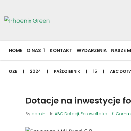
HOME
O NAS
KONTAKT
WYDARZENIA
NASZE M
OZE
|
2024
|
PAŹDZIERNIK
|
15
|
ABC DOTA
Dotacje na inwestycje fo
By
admin
In
ABC Dotacji
,
Fotowoltaika
0 Comme